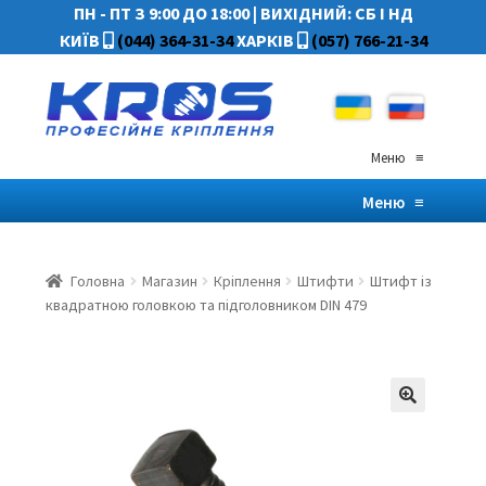
ПН - ПТ З 9:00 ДО 18:00
|
ВИХІДНИЙ: СБ І НД
КИЇВ
(044) 364-31-34
ХАРКІВ
(057) 766-21-34
Меню
≡
Меню
≡
Головна
Магазин
Кріплення
Штифти
Штифт із
квадратною головкою та підголовником DIN 479