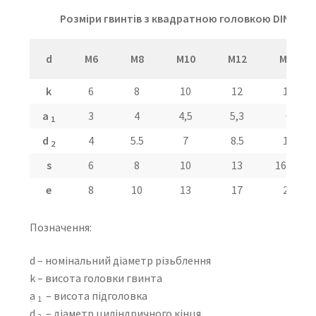
Розміри гвинтів з квадратною головкою DIN 479 в
d
M6
M8
M10
M12
M16
k
6
8
10
12
16
a
3
4
4,5
5,3
6
1
d
4
5.5
7
8.5
12
2
s
6
8
10
13
16/17
e
8
10
13
17
22
Позначення:
d – номінальний діаметр різьблення
k – висота головки гвинта
a
– висота підголовка
1
d
– діаметр циліндричного кінця