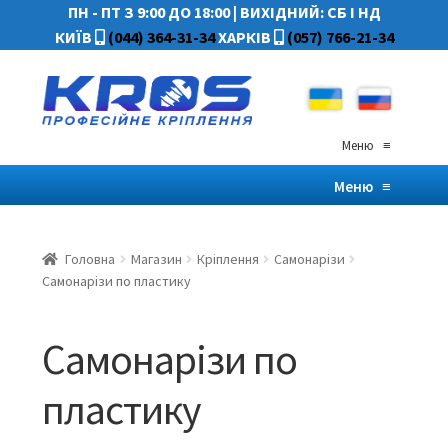
ПН - ПТ З 9:00 ДО 18:00
|
ВИХІДНИЙ: СБ І НД
КИЇВ
(044) 364-31-34
ХАРКІВ
(057) 766-21-34
Меню
≡
Меню
≡
Головна
Магазин
Кріплення
Самонарізи
Самонарізи по пластику
Самонарізи по
пластику