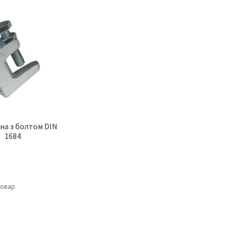
на з болтом DIN
1684
товар