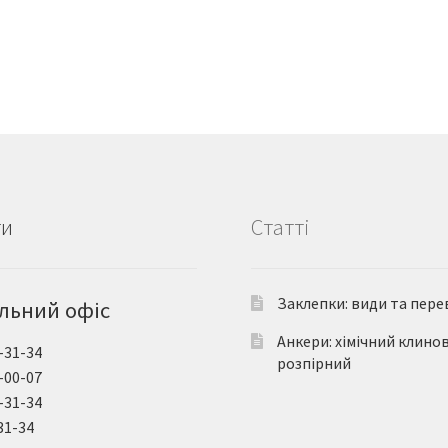
ти
Статті
Заклепки: види та пере
льний офіс
Анкери: хімічний клино
-31-34
розпірний
-00-07
-31-34
31-34