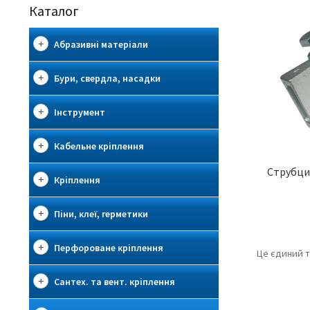
Каталог
Абразивні матеріали
Бури, свердла, насадки
Інструмент
Кабельне кріплення
Струбци
Кріплення
Піни, клеї, герметики
Перфороване кріплення
Це єдиний 
Сантех. та вент. кріплення