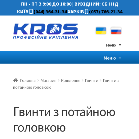
ПН - ПТ З 9:00 ДО 18:00
|
ВИХІДНИЙ: СБ І НД
КИЇВ
(044) 364-31-34
ХАРКІВ
(057) 766-21-34
Меню
≡
Меню
≡
Головна
Магазин
Кріплення
Гвинти
Гвинти з
потайною головкою
Гвинти з потайною
головкою