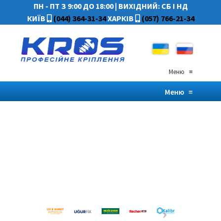
ПН - ПТ З 9:00 ДО 18:00
|
ВИХІДНИЙ: СБ І НД
КИЇВ
(044) 364-31-34
ХАРКІВ
(057) 766-21-34
Меню
≡
Меню
≡