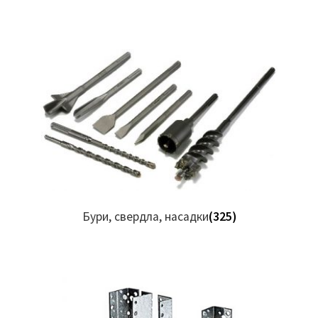
Бури, свердла, насадки
(325)