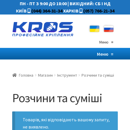
ПН - ПТ З 9:00 ДО 18:00
|
ВИХІДНИЙ: СБ І НД
КИЇВ
(044) 364-31-34
ХАРКІВ
(057) 766-21-34
Меню
≡
Меню
≡
Головна
Магазин
Інструмент
Розчини та суміші
Розчини та суміші
Товарів, які відповідають вашому запиту,
не виявлено.