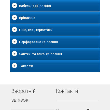
Кабельне кріплення
Кріплення
Піни, клеї, герметики
Перфороване кріплення
Сантех. та вент. кріплення
Такелаж
Зворотній
Контакти
зв'язок