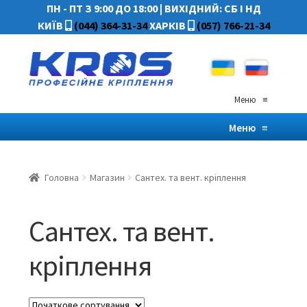
ПН - ПТ З 9:00 ДО 18:00
|
ВИХІДНИЙ: СБ І НД
КИЇВ
(044) 364-31-34
ХАРКІВ
(057) 766-21-34
Меню
≡
Меню
≡
Головна
Магазин
Сантех. та вент. кріплення
Сантех. та вент.
кріплення