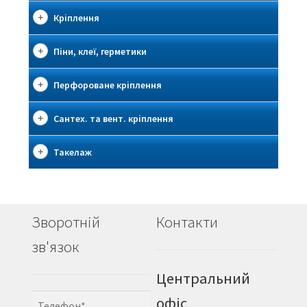
Кріплення
Піни, клеї, герметики
Перфороване кріплення
Сантех. та вент. кріплення
Такелаж
Зворотній
Контакти
зв'язок
Центральний
офіс