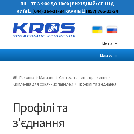
ПН - ПТ З 9:00 ДО 18:00
|
ВИХІДНИЙ: СБ І НД
КИЇВ
(044) 364-31-34
ХАРКІВ
(057) 766-21-34
Меню
≡
Меню
≡
Головна
Магазин
Сантех. та вент. кріплення
Кріплення для сонячних панелей
Профілі та з'єднання
Профілі та
з'єднання