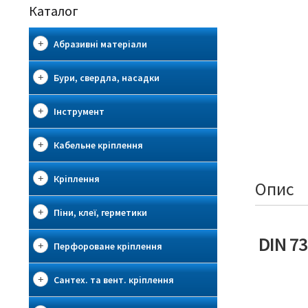
Каталог
Абразивні матеріали
Бури, свердла, насадки
Інструмент
Кабельне кріплення
Кріплення
Опис
Піни, клеї, герметики
DIN 7
Перфороване кріплення
Сантех. та вент. кріплення