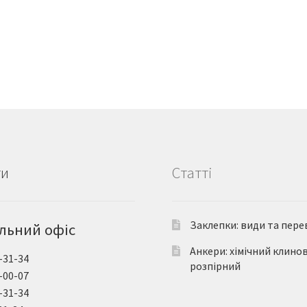
ти
Статті
Заклепки: види та пере
льний офіс
Анкери: хімічний клино
-31-34
розпірний
-00-07
-31-34