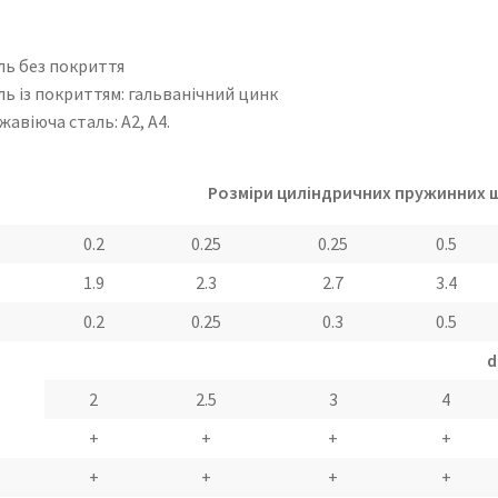
:
ль без покриття
ль із покриттям: гальванічний цинк
авіюча сталь: А2, А4.
Розміри циліндричних пружинних ш
0.2
0.25
0.25
0.5
1.9
2.3
2.7
3.4
0.2
0.25
0.3
0.5
2
2.5
3
4
+
+
+
+
+
+
+
+