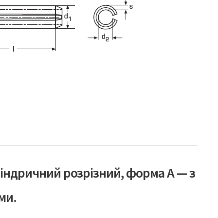
ндричний розрізний, форма А — з
ми.