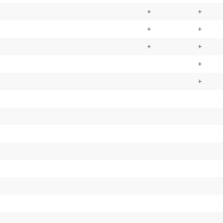
+
+
+
+
+
+
+
+