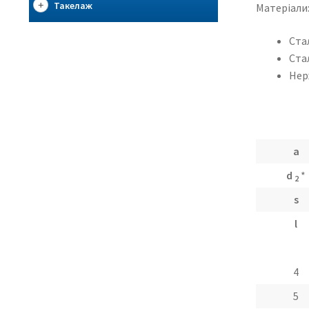
Такелаж
Матеріали
Ста
Ста
Нерж
a
d
*
2
s
l
4
5