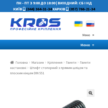
ПН - ПТ З 9:00 ДО 18:00
|
ВИХІДНИЙ: СБ І НД
КИЇВ
(044) 364-31-34
ХАРКІВ
(057) 766-21-34
Меню
≡
Меню
≡
Головна
Магазин
Кріплення
Гвинти
Гвинти
настановні
Штифт стопорний з прямим шліцом та
плоским кінцем DIN 551