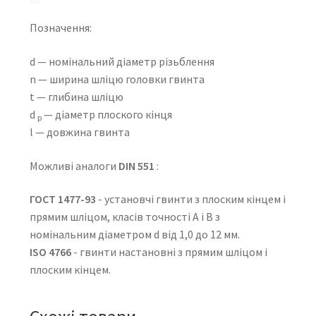
Позначення:
d — номінальний діаметр різьблення
n — ширина шліцю головки гвинта
t — глибина шліцю
d
— діаметр плоского кінця
p
l — довжина гвинта
Можливі аналоги
DIN 551
:
ГОСТ 1477-93
- установчі гвинти з плоским кінцем і
прямим шліцом, класів точності А і В з
номінальним діаметром d від 1,0 до 12 мм.
ISO 4766
- гвинти настановні з прямим шліцом і
плоским кінцем.