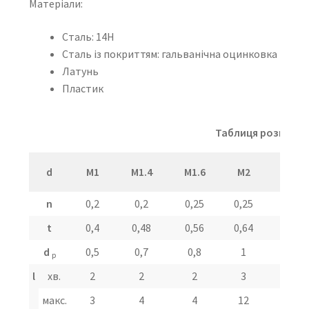
Матеріали:
Сталь: 14Н
Сталь із покриттям: гальванічна оцинковка
Латунь
Пластик
Таблиця розмірів с
d
M1
M1.4
M1.6
M2
M2.5
n
0,2
0,2
0,25
0,25
0,4
t
0,4
0,48
0,56
0,64
0,72
d
0,5
0,7
0,8
1
1,5
p
l
хв.
2
2
2
3
3
макс.
3
4
4
12
16