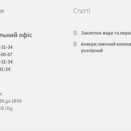
ти
Статті
Заклепки: види та пере
льний офіс
Анкери: хімічний клино
-31-34
розпірний
-00-07
-31-34
31-34
:
:00 до 18:00
Сб і Нд