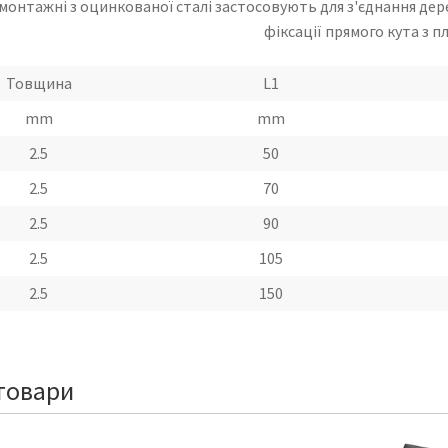
монтажні з оцинкованої сталі застосовують для з'єднання дере
фіксації прямого кута з 
Товщина
L1
mm
mm
2.5
50
2.5
70
2.5
90
2.5
105
2.5
150
товари