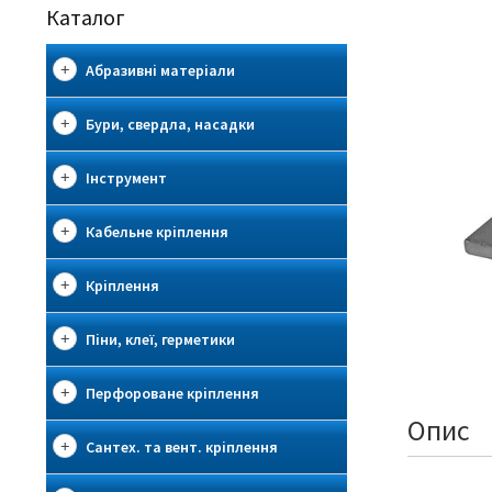
Каталог
Абразивні матеріали
Бури, свердла, насадки
Інструмент
Кабельне кріплення
Кріплення
Піни, клеї, герметики
Перфороване кріплення
Опис
Сантех. та вент. кріплення