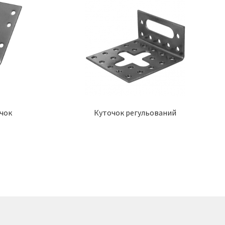
очок
Куточок регульований