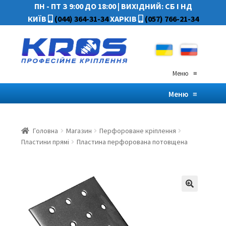
ПН - ПТ З 9:00 ДО 18:00
|
ВИХІДНИЙ: СБ І НД
КИЇВ
(044) 364-31-34
ХАРКІВ
(057) 766-21-34
Меню
≡
Меню
≡
Головна
Магазин
Перфороване кріплення
Пластини прямі
Пластина перфорована потовщена