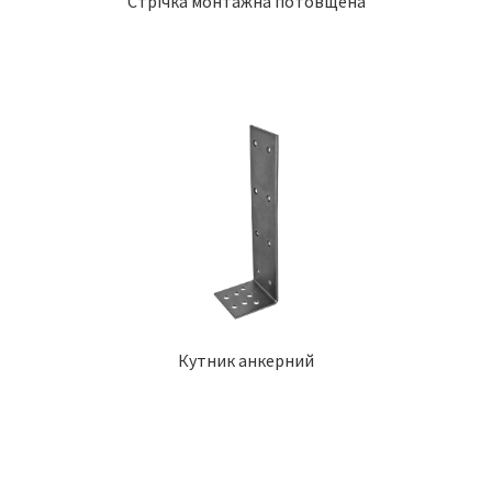
Стрічка монтажна потовщена
Кутник анкерний