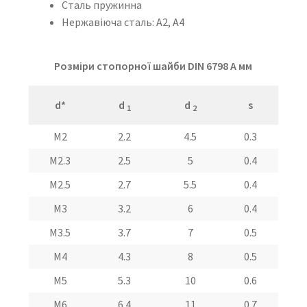
Сталь пружинна
Нержавіюча сталь: A2, А4
Розміри стопорної шайби DIN 6798 A мм
d*
d
d
s
1
2
M2
2.2
4.5
0.3
M2.3
2.5
5
0.4
M2.5
2.7
5.5
0.4
M3
3.2
6
0.4
М3.5
3.7
7
0.5
M4
4.3
8
0.5
M5
5.3
10
0.6
M6
6.4
11
0.7