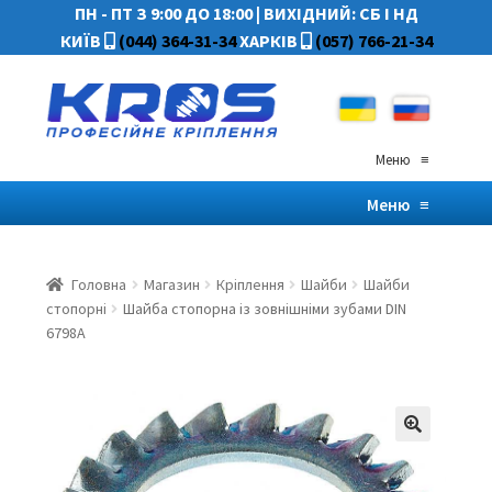
ПН - ПТ З 9:00 ДО 18:00
|
ВИХІДНИЙ: СБ І НД
КИЇВ
(044) 364-31-34
ХАРКІВ
(057) 766-21-34
Меню
≡
Меню
≡
Головна
Магазин
Кріплення
Шайби
Шайби
стопорні
Шайба стопорна із зовнішніми зубами DIN
6798A