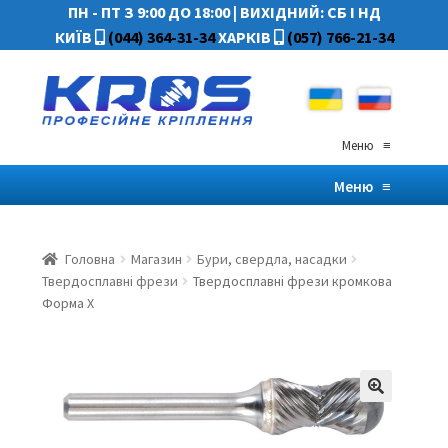
ПН - ПТ З 9:00 ДО 18:00
|
ВИХІДНИЙ: СБ І НД
КИЇВ
(044) 364-31-34
ХАРКІВ
(057) 766-21-34
Меню
≡
Меню
≡
Головна
Магазин
Бури, свердла, насадки
Твердосплавні фрези
Твердосплавні фрези кромкова
Форма X