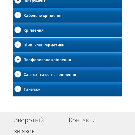
Інструмент
Кабельне кріплення
Кріплення
Піни, клеї, герметики
Перфороване кріплення
Сантех. та вент. кріплення
Такелаж
Зворотній
Контакти
зв'язок