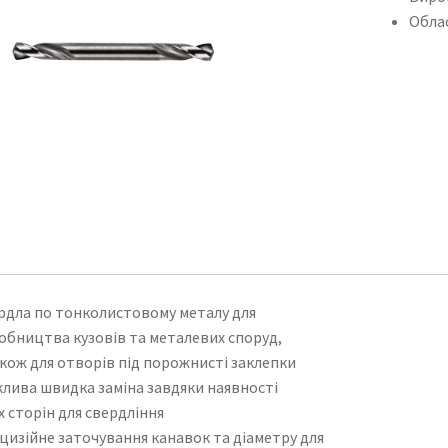
Облас
рдла по тонколистовому металу для
обництва кузовів та металевих споруд,
акож для отворів під порожнисті заклепки
лива швидка заміна завдяки наявності
х сторін для свердління
цизійне заточування канавок та діаметру для