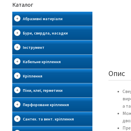
Каталог
Абразивні матеріали
Бури, свердла, насадки
Інструмент
Кабельне кріплення
Опис
Кріплення
Піни, клеї, герметики
Све
вир
Перфороване кріплення
а т
Мож
Сантех. та вент. кріплення
дво
Пре