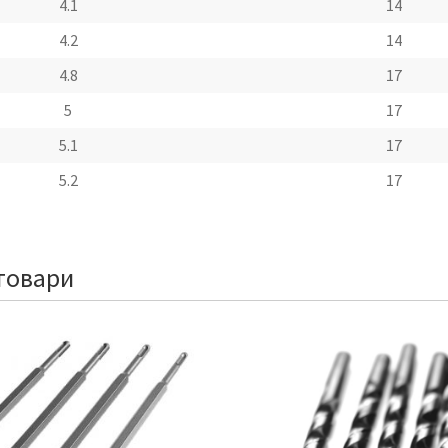
4.1
14
4.2
14
4.8
17
5
17
5.1
17
5.2
17
товари