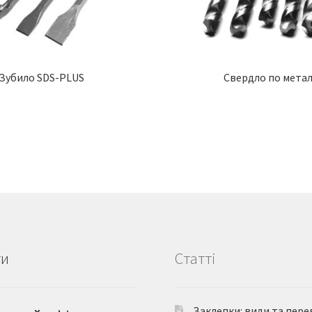
Зубило SDS-PLUS
Свердло по метал
ти
Статті
Заклепки: види та пере