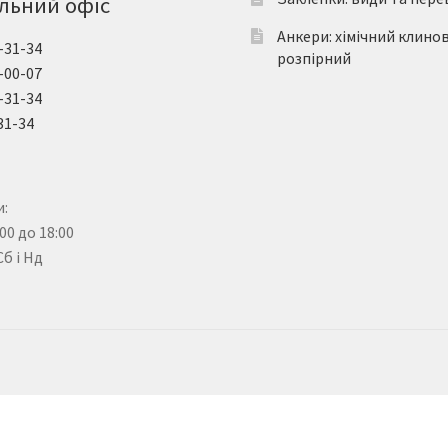
льний офіс
Анкери: хімічний клино
-31-34
розпірний
-00-07
-31-34
31-34
:
:00 до 18:00
Сб і Нд