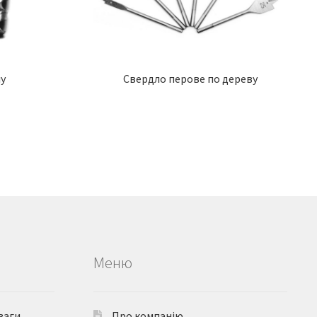
у
Свердло перове по дереву
Меню
ваги
Про компанію