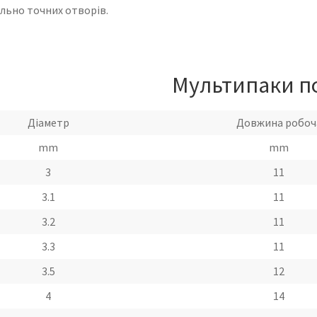
ально точних отворів.
Мультипаки п
Діаметр
Довжина робоч
mm
mm
3
11
3.1
11
3.2
11
3.3
11
3.5
12
4
14