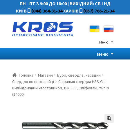
ПН - ПТ З 9:00 ДО 18:00
|
ВИХІДНИЙ: СБ І НД
КИЇВ
(044) 364-31-34
ХАРКІВ
(057) 766-21-34
Меню
≡
Меню
≡
Головна
Магазин
Бури, свердла, насадки
Свердло по нержавійці
Спіральні свердла HSS-G з
циліндричним хвостовиком, DIN 338, шліфовані, тип N
(14000)