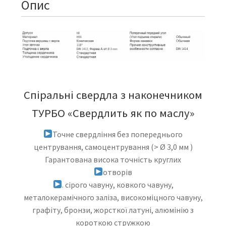
Опис
Спіральні свердла з наконечником
ТУРБО «Свердлить як по маслу»
Точне свердління без попереднього
центрування, самоцентрування (> Ø 3,0
мм
)
Гарантована
висока
точність
круглих
отворів
.
сірого чавуну, ковкого чавуну,
металокерамічного
заліза, високоміцного чавуну,
графіту, бронзи,
жорсткої латуні, алюмінію з
короткою стружкою