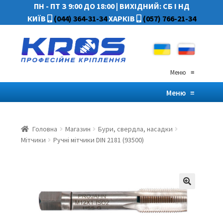
ПН - ПТ З 9:00 ДО 18:00
|
ВИХІДНИЙ: СБ І НД
КИЇВ
(044) 364-31-34
ХАРКІВ
(057) 766-21-34
Меню
≡
Меню
≡
Головна
Магазин
Бури, свердла, насадки
Мітчики
Ручні мітчики DIN 2181 (93500)