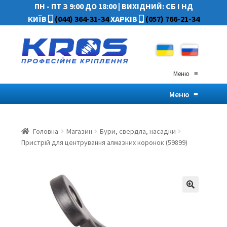
ПН - ПТ З 9:00 ДО 18:00
|
ВИХІДНИЙ: СБ І НД
КИЇВ
(044) 364-31-34
ХАРКІВ
(057) 766-21-34
Меню
≡
Меню
≡
Головна
Магазин
Бури, свердла, насадки
Пристрій для центрування алмазних коронок (59899)