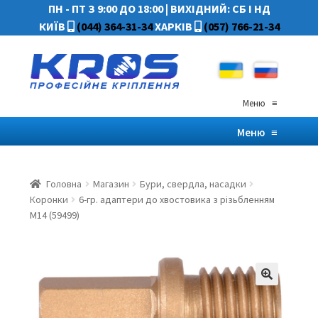
ПН - ПТ З 9:00 ДО 18:00
|
ВИХІДНИЙ: СБ І НД
КИЇВ
(044) 364-31-34
ХАРКІВ
(057) 766-21-34
Меню
≡
Меню
≡
Головна
Магазин
Бури, свердла, насадки
Коронки
6-гр. адаптери до хвостовика з різьбленням
М14 (59499)