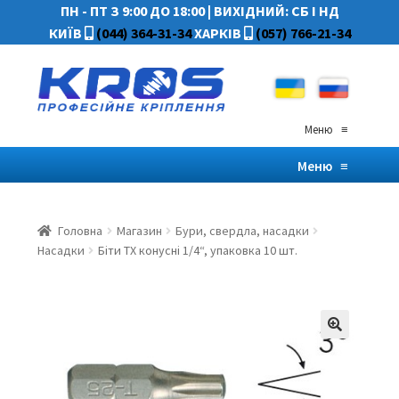
ПН - ПТ З 9:00 ДО 18:00
|
ВИХІДНИЙ: СБ І НД
КИЇВ
(044) 364-31-34
ХАРКІВ
(057) 766-21-34
Меню
≡
Меню
≡
Головна
Магазин
Бури, свердла, насадки
Насадки
Біти TX конусні 1/4“, упаковка 10 шт.