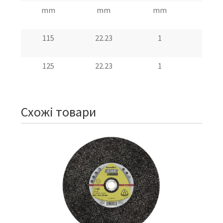
mm
mm
mm
м/с
115
22.23
1
80
125
22.23
1
80
Схожі товари