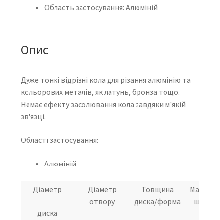
Область застосування: Алюміній
Опис
Дуже тонкі відрізні кола для різання алюмінію та
кольорових металів, як латунь, бронза тощо.
Немає ефекту засолювання кола завдяки м'якій
зв'язці.
Області застосування:
Алюміній
Діаметр
Діаметр
Товщина
Макс. р
отвору
диска/форма
швидкі
диска