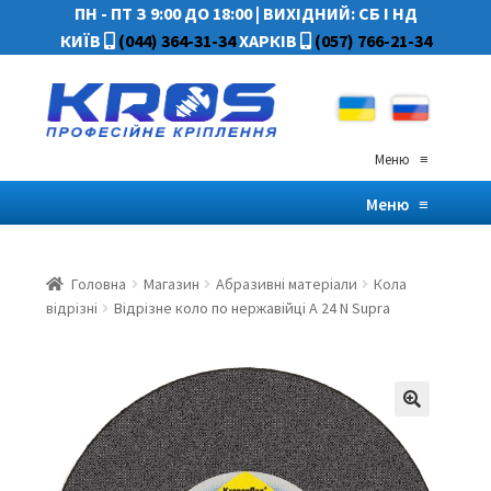
ПН - ПТ З 9:00 ДО 18:00
|
ВИХІДНИЙ: СБ І НД
КИЇВ
(044) 364-31-34
ХАРКІВ
(057) 766-21-34
Меню
≡
Меню
≡
Головна
Магазин
Абразивні матеріали
Кола
відрізні
Відрізне коло по нержавійці A 24 N Supra