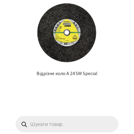
Відрізне коло A 24 SW Special
Пошук
товарів