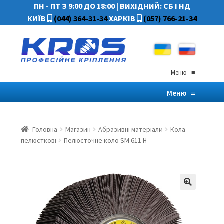
ПН - ПТ З 9:00 ДО 18:00
|
ВИХІДНИЙ: СБ І НД
КИЇВ
(044) 364-31-34
ХАРКІВ
(057) 766-21-34
Меню
≡
Меню
≡
Головна
Магазин
Абразивні матеріали
Кола
пелюсткові
Пелюсточне коло SM 611 H