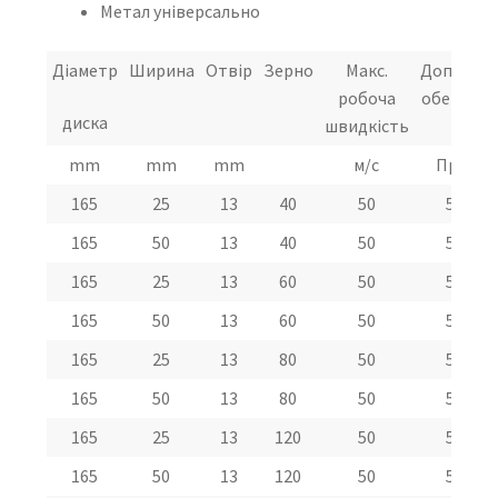
Метал універсально
Діаметр
Ширина
Отвір
Зерно
Макс.
Допусти
робоча
обертанн
диска
швидкість
mm
mm
mm
м/с
Про/хв
165
25
13
40
50
5800
165
50
13
40
50
5800
165
25
13
60
50
5800
165
50
13
60
50
5800
165
25
13
80
50
5800
165
50
13
80
50
5800
165
25
13
120
50
5800
165
50
13
120
50
5800