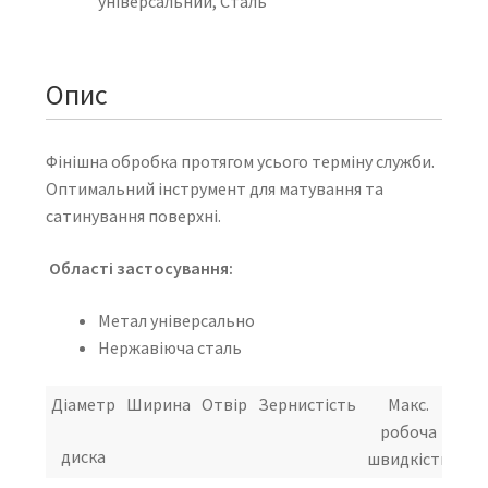
універсальний, Сталь
Опис
Фінішна обробка протягом усього терміну служби.
Оптимальний інструмент для матування та
сатинування поверхні.
Області застосування:
Метал універсально
Нержавіюча сталь
Діаметр
Ширина
Отвір
Зернистість
Макс.
До
робоча
об
диска
швидкість