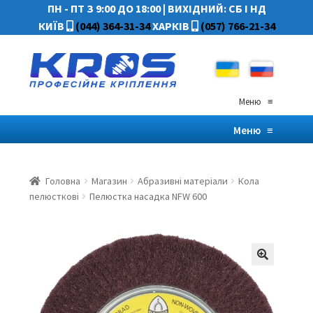
ПН - ПТ З 9:00 ДО 18:00
|
ВИХІДНИЙ: СБ І НД
КИЇВ
(044) 364-31-34
ХАРКІВ
(057) 766-21-34
Меню
≡
Меню
≡
Головна
Магазин
Абразивні матеріали
Кола
пелюсткові
Пелюстка насадка NFW 600