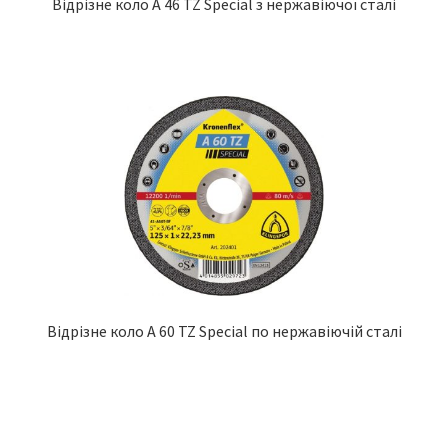
Відрізне коло A 46 TZ Special з нержавіючої сталі
Відрізне коло A 60 TZ Special по нержавіючій сталі