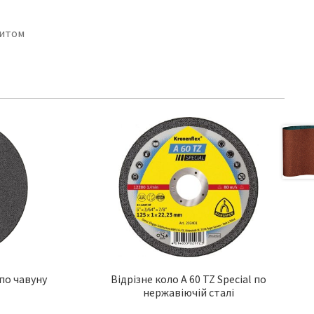
питом
 по чавуну
Відрізне коло A 60 TZ Special по
нержавіючій сталі