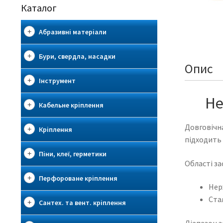
Каталог
Абразивні матеріали
Бури, свердла, насадки
Опис
Інструмент
Не
Кабельне кріплення
Довговічна
Кріплення
підходить 
Піни, клеї, герметики
Області за
Перфороване кріплення
Нер
Ста
Сантех. та вент. кріплення
Діапазон з