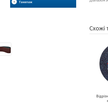
Такелаж
Схожі 
Відріз