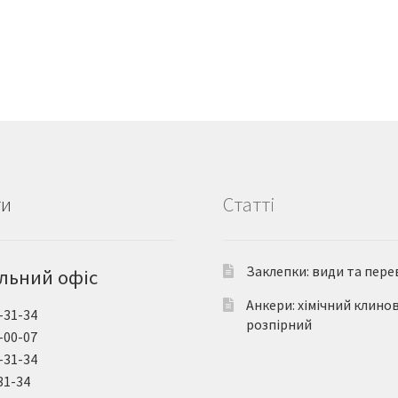
ти
Статті
Заклепки: види та пере
льний офіс
Анкери: хімічний клино
-31-34
розпірний
-00-07
-31-34
31-34