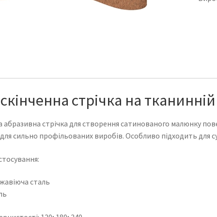
скінченна стрічка на тканинній 
 абразивна стрічка для створення сатинованого малюнку пове
для сильно профільованих виробів. Особливо підходить для с
стосування:
жавіюча сталь
ль
ернистості: 120; 180; 240