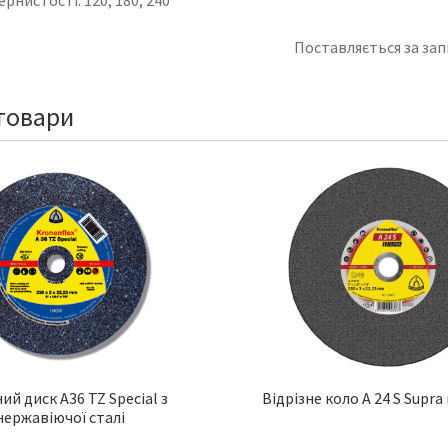
Поставляється за за
товари
ний диск A36 TZ Special з
Відрізне коло A 24 S Supra
нержавіючої сталі