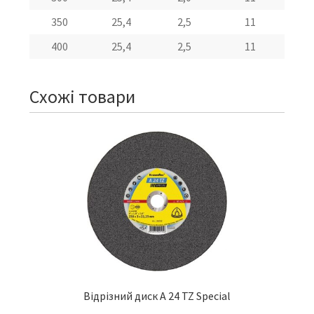
350
25,4
2,5
11
400
25,4
2,5
11
Схожі товари
Відрізний диск A 24 TZ Special