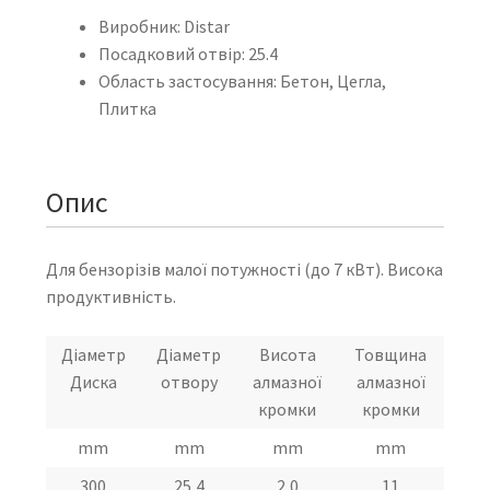
Виробник: Distar
Посадковий отвір: 25.4
Область застосування: Бетон, Цегла,
Плитка
Опис
Для бензорізів малої потужності (до 7 кВт). Висока
продуктивність.
Діаметр
Діаметр
Висота
Товщина
Диска
отвору
алмазної
алмазної
кромки
кромки
mm
mm
mm
mm
300
25,4
2,0
11