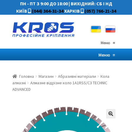
ПН - ПТ З 9:00 ДО 18:00
|
ВИХІДНИЙ: СБ І НД
КИЇВ
(044) 364-31-34
ХАРКІВ
(057) 766-21-34
Меню
≡
Меню
≡
Головна
Магазин
Абразивні матеріали
Кола
алмазні
Алмазне відрізне коло 1A1RSS/C3 TECHNIC
ADVANCED