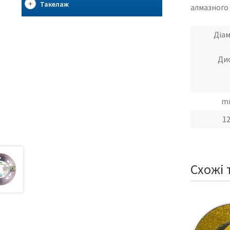
Такелаж
алмазного 
Діа
Ди
m
1
Схожі 