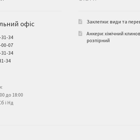
Заклепки: види та пере
льний офіс
Анкери: хімічний клино
-31-34
розпірний
-00-07
-31-34
31-34
:
:00 до 18:00
Сб і Нд