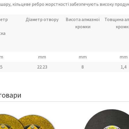
шару, кільцеве ребро жорсткості забезпечують високу продукт
метр
Діаметр отвору
Висота алмазної
Товщина ал
кромки
кромк
ска
m
mm
mm
mm
25
22.23
8
1,4
товари