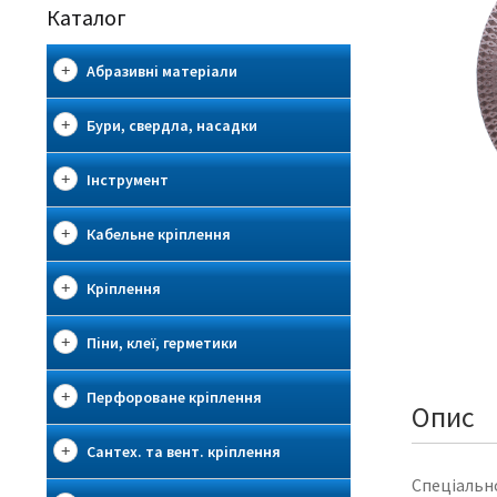
Каталог
Абразивні матеріали
Бури, свердла, насадки
Інструмент
Кабельне кріплення
Кріплення
Піни, клеї, герметики
Перфороване кріплення
Опис
Сантех. та вент. кріплення
Спеціально