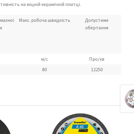
ивність на міцній керамічній плитці.
мазної
Макс. робоча швидкість
Допустиме
и
обертання
м/с
Про/хв
80
12250