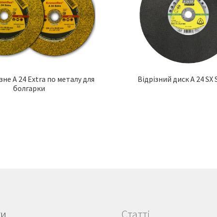
зне A 24 Extra по металу для
Відрізний диск A 24 SX 
болгарки
ти
Статті