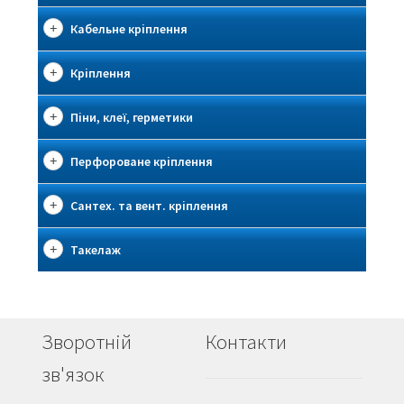
Кабельне кріплення
Кріплення
Піни, клеї, герметики
Перфороване кріплення
Сантех. та вент. кріплення
Такелаж
Зворотній
Контакти
зв'язок