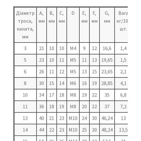
Діаметр
A,
B,
C,
D
E,
F,
G,
Вага
троса,
мм
мм
мм
мм
мм
мм
кг/100
каната,
шт.
мм
3
21
10
10
М4
9
12
16,6
1,4
5
23
10
11
М5
11
13
19,65
1,5
6
26
11
12
М5
13
15
23,65
2,1
8
30
15
14
М6
16
19
28,85
4,1
10
34
17
18
М8
19
22
35
6,8
11
36
18
19
М8
20
22
37
7,2
13
40
21
23
М10
24
30
46,24
13
14
44
22
23
М10
25
30
48,24
13,5