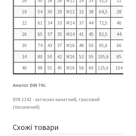
16
50
26
26
М12
29
33
52,5
21
19
54
30
29
М12
32
38
64,5
28
22
61
34
33
М14
37
44
72,5
40
26
65
37
35
М14
41
45
82,5
44
30
74
43
37
М16
48
50
95,6
66
34
80
50
42
М16
52
55
105,6
85
40
88
55
45
М16
58
60
125,6
104
Аналог DIN 741:
DIN 1142 - затискач канатний, тросовий
(посилений).
Схожі товари