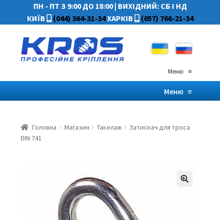
ПН - ПТ З 9:00 ДО 18:00
|
ВИХІДНИЙ: СБ І НД
КИЇВ
(044) 364-31-34
ХАРКІВ
(057) 766-21-34
Меню
≡
Меню
≡
Головна
Магазин
Такелаж
Затискач для троса
DIN 741