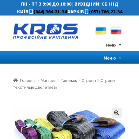
ПН - ПТ З 9:00 ДО 18:00
|
ВИХІДНИЙ: СБ І НД
КИЇВ
(044) 364-31-34
ХАРКІВ
(057) 766-21-34
Меню
≡
Меню
≡
Головна
Магазин
Такелаж
Стропи
Стропи
текстильні двопетлеві