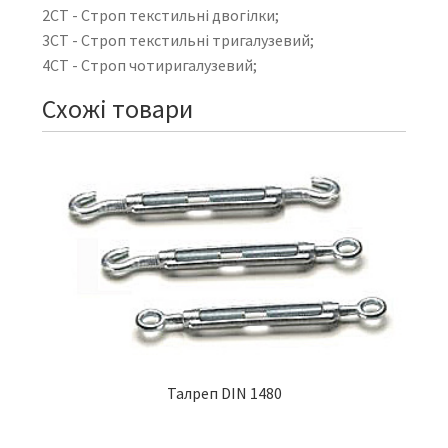
2СТ - Строп текстильні двогілки;
3СТ - Строп текстильні тригалузевий;
4СТ - Строп чотиригалузевий;
Схожі товари
Талреп DIN 1480