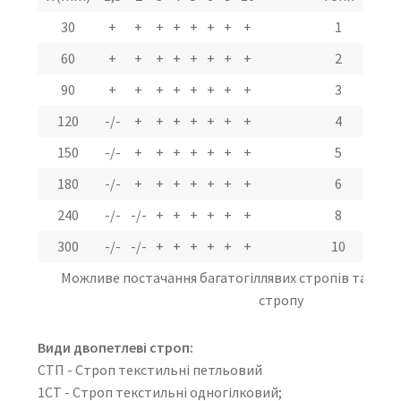
30
+
+
+
+
+
+
+
+
1
60
+
+
+
+
+
+
+
+
2
90
+
+
+
+
+
+
+
+
3
120
-/-
+
+
+
+
+
+
+
4
150
-/-
+
+
+
+
+
+
+
5
180
-/-
+
+
+
+
+
+
+
6
240
-/-
-/-
+
+
+
+
+
+
8
300
-/-
-/-
+
+
+
+
+
+
10
Можливе постачання багатогіллявих стропів та збі
стропу
Види двопетлеві строп:
СТП - Строп текстильні петльовий
1СТ - Строп текстильні одногілковий;