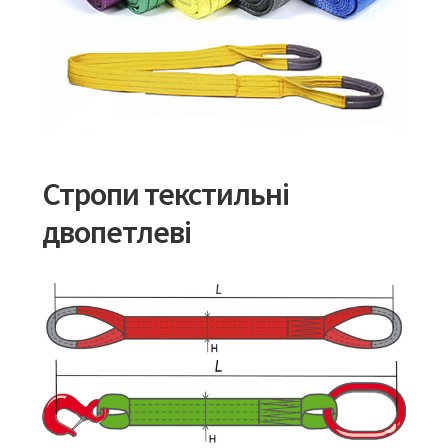
Стропи текстильні
двопетлеві