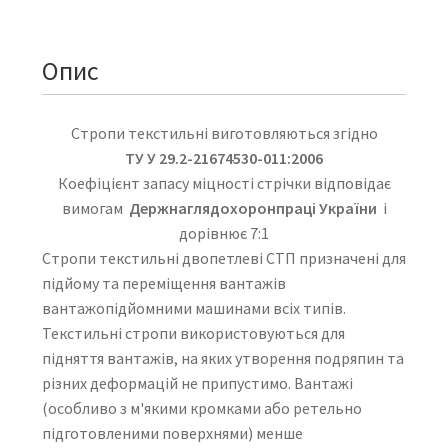
Опис
Стропи текстильні виготовляються згідно
ТУ У 29.2-21674530-011:2006
Коефіцієнт запасу міцності стрічки відповідає
вимогам
Держнаглядохоронпраці України
і
дорівнює 7:1
Стропи текстильні двопетлеві СТП призначені для
підйому та переміщення вантажів
вантажопідйомними машинами всіх типів.
Текстильні стропи використовуються для
підняття вантажів, на яких утворення подряпин та
різних деформацій не припустимо. Вантажі
(особливо з м'якими кромками або ретельно
підготовленими поверхнями) менше