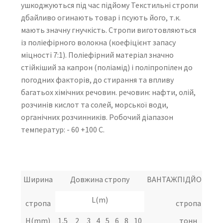
ушкоджуються під час підйому Текстильні стропи
дбайливо огинають товар і псують його, т.к.
мають значну гнучкість. Стропи виготовляються
із поліефірного волокна (коефіцієнт запасу
міцності 7:1). Поліефірний матеріал значно
стійкіший за капрон (поліамід) і поліпропілен до
погодних факторів, до стирання та впливу
багатьох хімічних речовин. речовин: нафти, олій,
розчинів кислот та солей, морської води,
органічних розчинників. Робочий діапазон
температур: - 60 +100 С.
Ширина
Довжина стропу
ВАНТАЖПІДЙОМНІС
L(m)
стропа
стропа
Н(mm)
1,5
2
3
4
5
6
8
10
тонн