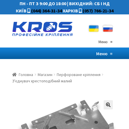
ПН - ПТ З 9:00 ДО 18:00
|
ВИХІДНИЙ: СБ І НД
КИЇВ
(044) 364-31-34
ХАРКІВ
(057) 766-21-34
Меню
≡
Меню
≡
Головна
Магазин
Перфороване кріплення
З'єднувач хрестоподібний малий