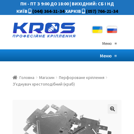
ПН - ПТ З 9:00 ДО 18:00
|
ВИХІДНИЙ: СБ І НД
КИЇВ
(044) 364-31-34
ХАРКІВ
(057) 766-21-34
Меню
≡
Меню
≡
Головна
Магазин
Перфороване кріплення
З'єднувач хрестоподібний (краб)