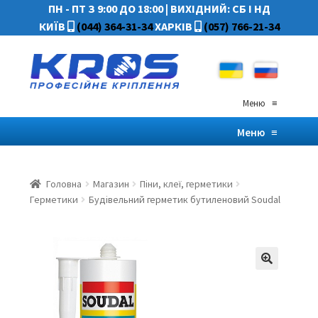
ПН - ПТ З 9:00 ДО 18:00
|
ВИХІДНИЙ: СБ І НД
КИЇВ
(044) 364-31-34
ХАРКІВ
(057) 766-21-34
Меню
≡
Меню
≡
Головна
Магазин
Піни, клеї, герметики
Герметики
Будівельний герметик бутиленовий Soudal