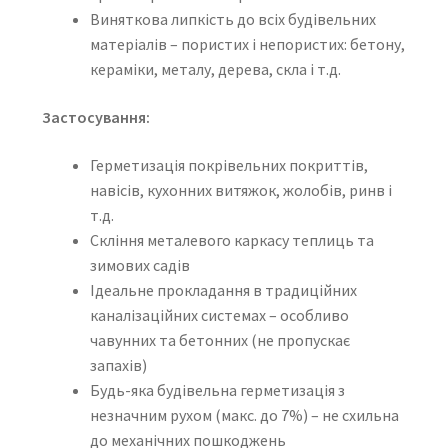
Виняткова липкість до всіх будівельних
матеріалів – пористих і непористих: бетону,
кераміки, металу, дерева, скла і т.д.
Застосування:
Герметизація покрівельних покриттів,
навісів, кухонних витяжок, жолобів, ринв і
т.д.
Скління металевого каркасу теплиць та
зимових садів
Ідеальне прокладання в традиційних
каналізаційних системах – особливо
чавунних та бетонних (не пропускає
запахів)
Будь-яка будівельна герметизація з
незначним рухом (макс. до 7%) – не схильна
до механічних пошкоджень