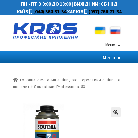
ПН - ПТ З 9:00 ДО 18:00
|
ВИХІДНИЙ: СБ І НД
КИЇВ
(044) 364-31-34
ХАРКІВ
(057) 766-21-34
Меню
≡
Меню
≡
Головна
Магазин
Піни, клеї, герметики
Піни під
пістолет
Soudafoam Professional 60