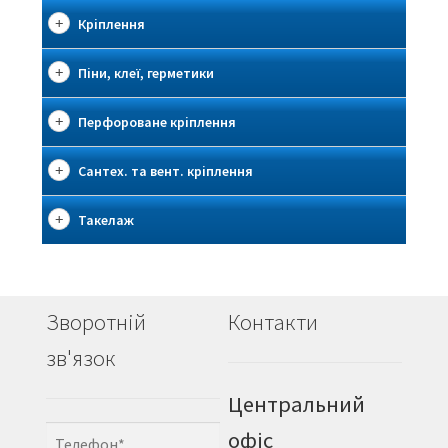
Кріплення
Піни, клеї, герметики
Перфороване кріплення
Сантех. та вент. кріплення
Такелаж
Зворотній
Контакти
зв'язок
Центральний
офіс