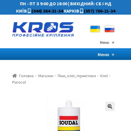
ПН - ПТ З 9:00 ДО 18:00
|
ВИХІДНИЙ: СБ І НД
КИЇВ
(044) 364-31-34
ХАРКІВ
(057) 766-21-34
Меню
≡
Меню
≡
Головна
Магазин
Піни, клеї, герметики
Клеї
Purocol