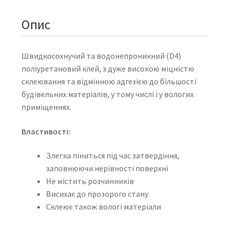
Опис
Швидкосохнучий та водонепроникний (D4)
поліуретановий клей, з дуже високою міцністю
склеювання та відмінною адгезією до більшості
будівельних матеріалів, у тому числі і у вологих
приміщеннях.
Властивості:
Злегка піниться під час затвердіння,
заповнюючи нерівності поверхні
Не містить розчинників
Висихає до прозорого стану
Склеює також вологі матеріали