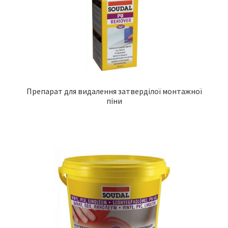
Препарат для видалення затверділої монтажної
піни