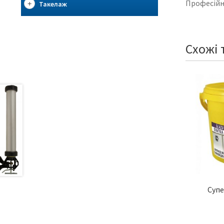
Професійни
Такелаж
Схожі 
Супе