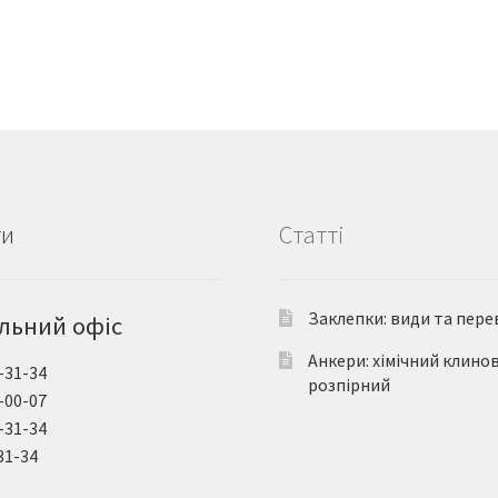
ти
Статті
Заклепки: види та пере
льний офіс
Анкери: хімічний клино
-31-34
розпірний
-00-07
-31-34
31-34