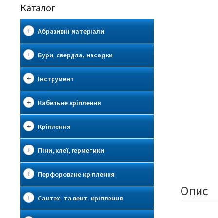
Каталог
Абразивні матеріали
Бури, свердла, насадки
Інструмент
Кабельне кріплення
Кріплення
Піни, клеї, герметики
Перфороване кріплення
Опис
Сантех. та вент. кріплення