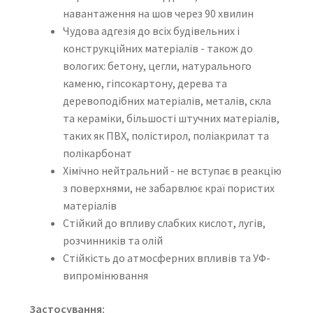
навантаження на шов через 90 хвилин
Чудова адгезія до всіх будівельних і
конструкційних матеріалів - також до
вологих: бетону, цегли, натурального
каменю, гіпсокартону, дерева та
деревоподібних матеріалів, металів, скла
та кераміки, більшості штучних матеріалів,
таких як ПВХ, полістирол, поліакрилат та
полікарбонат
Хімічно нейтральний - не вступає в реакцію
з поверхнями, не забарвлює краї пористих
матеріалів
Стійкий до впливу слабких кислот, лугів,
розчинників та олій
Стійкість до атмосферних впливів та УФ-
випромінювання
Застосування: