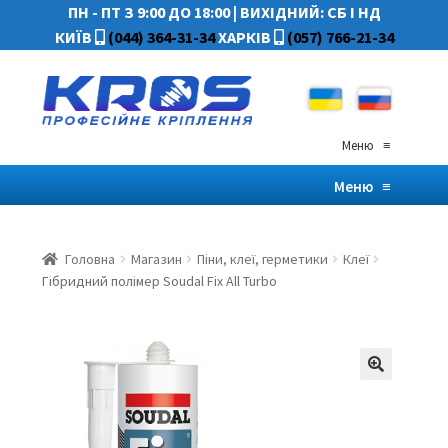
ПН - ПТ З 9:00 ДО 18:00
|
ВИХІДНИЙ: СБ І НД
КИЇВ
(044) 364-31-34
ХАРКІВ
(057) 766-21-34
Меню
≡
Меню
≡
Головна
Магазин
Піни, клеї, герметики
Клеї
Гібридний полімер Soudal Fix All Turbo