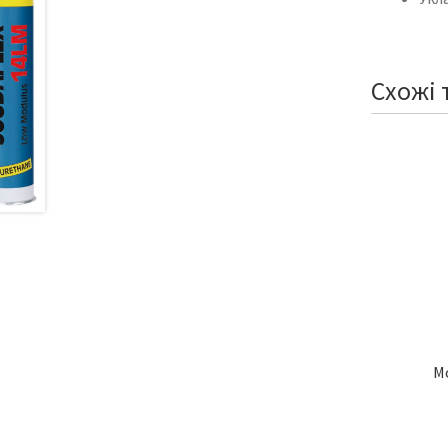
Схожі 
М