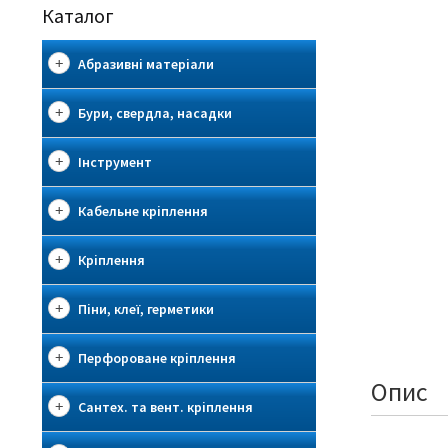
Каталог
Абразивні матеріали
Бури, свердла, насадки
Інструмент
Кабельне кріплення
Кріплення
Піни, клеї, герметики
Перфороване кріплення
Опис
Сантех. та вент. кріплення