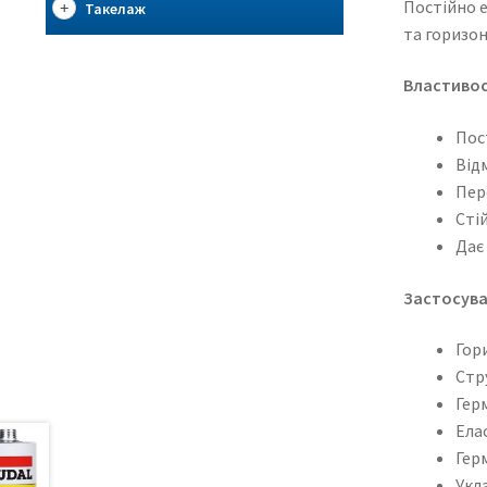
Постійно е
Такелаж
та горизон
Властивос
Пос
Відм
Пер
Стій
Дає
Застосува
Гор
Стр
Гер
Ела
Гер
Укл