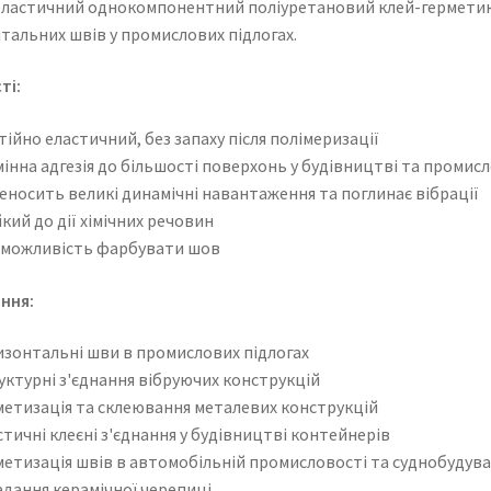
ластичний однокомпонентний поліуретановий клей-герметик, п
тальних швів у промислових підлогах.
ті:
тійно еластичний, без запаху після полімеризації
інна адгезія до більшості поверхонь у будівництві та промисло
еносить великі динамічні навантаження та поглинає вібрації
кий до дії хімічних речовин
 можливість фарбувати шов
ння:
изонтальні шви в промислових підлогах
уктурні з'єднання вібруючих конструкцій
метизація та склеювання металевих конструкцій
стичні клеєні з'єднання у будівництві контейнерів
метизація швів в автомобільній промисловості та суднобудува
адання керамічної черепиці