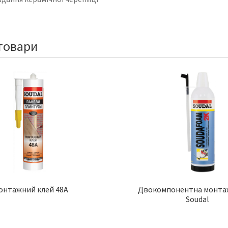
товари
онтажний клей 48A
Двокомпонентна монтаж
Soudal