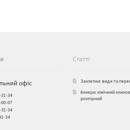
ти
Статті
Заклепки: види та пере
льний офіс
Анкери: хімічний клино
-31-34
розпірний
-00-07
-31-34
31-34