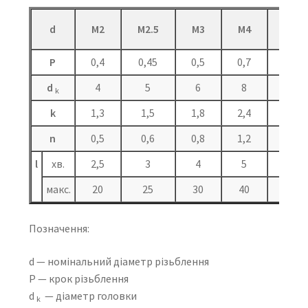
d
M2
M2.5
M3
M4
M5
P
0,4
0,45
0,5
0,7
0,8
d
4
5
6
8
10
k
k
1,3
1,5
1,8
2,4
3
n
0,5
0,6
0,8
1,2
1,2
l
хв.
2,5
3
4
5
6
макс.
20
25
30
40
50
Позначення:
d — номінальний діаметр різьблення
P — крок різьблення
d
— діаметр головки
k