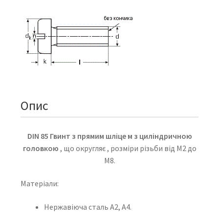
Опис
DIN 85 Гвинт з прямим шліце
м з циліндричною
головкою
, що округляє , розміри різьби від М2 до
М8.
Матеріали:
Нержавіюча сталь А2, А4.