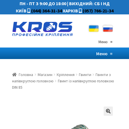
ПН - ПТ З 9:00 ДО 18:00
|
ВИХІДНИЙ: СБ І НД
КИЇВ
(044) 364-31-34
ХАРКІВ
(057) 766-21-34
Меню
≡
Меню
≡
Головна
Магазин
Кріплення
Гвинти
Гвинти з
напівкруглою головкою
Гвинт із напівкруглою головкою
DIN 85