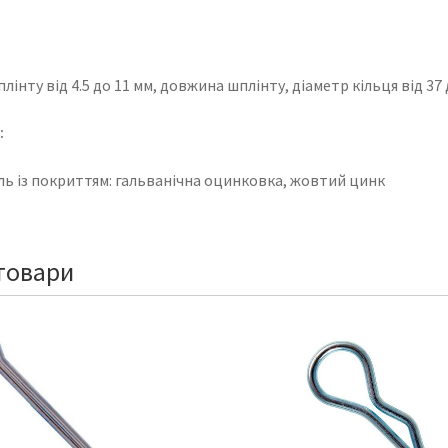
лінту від 4.5 до 11 мм, довжина шплінту, діаметр кільця від 37 
:
ль із покриттям: гальванічна оцинковка, жовтий цинк
товари