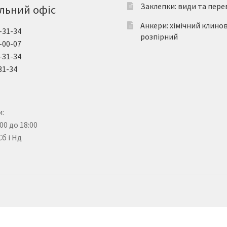
Заклепки: види та пере
льний офіс
Анкери: хімічний клино
-31-34
розпірний
-00-07
-31-34
31-34
:
:00 до 18:00
Сб і Нд