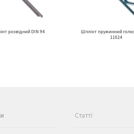
інт розвідний DIN 94
Шплінт пружинний голк
11024
ти
Статті