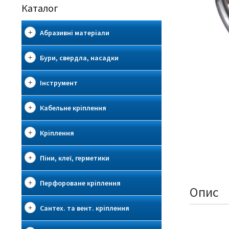
Каталог
Абразивні матеріали
Бури, свердла, насадки
Інструмент
Кабельне кріплення
Кріплення
Піни, клеї, герметики
Перфороване кріплення
Опис
Сантех. та вент. кріплення