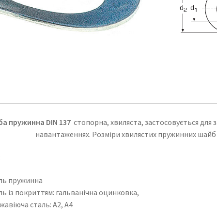
а пружинна DIN 137
стопорна, хвиляста, застосовується для 
навантаженнях. Розміри хвилястих пружинних шайб D
:
ль пружинна
ль із покриттям: гальванічна оцинковка,
жавіюча сталь: A2, А4