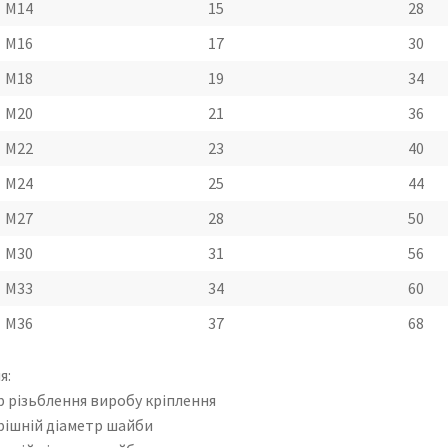
M14
15
28
M16
17
30
M18
19
34
M20
21
36
M22
23
40
M24
25
44
М27
28
50
М30
31
56
М33
34
60
М36
37
68
я:
р різьблення виробу кріплення
ішній діаметр шайби