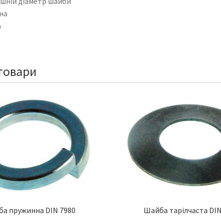
шній діаметр шайби
на
а
товари
а пружинна DIN 7980
Шайба тарілчаста DIN