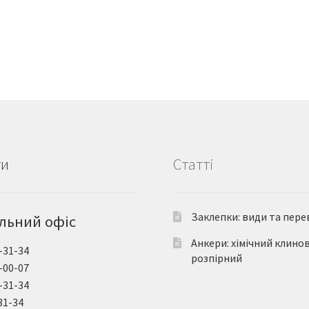
ти
Статті
Заклепки: види та пере
льний офіс
Анкери: хімічний клино
-31-34
розпірний
-00-07
-31-34
31-34