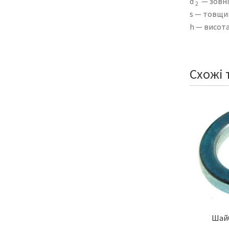
d
— зовні
2
s — товщи
h — висот
Схожі 
Шайб