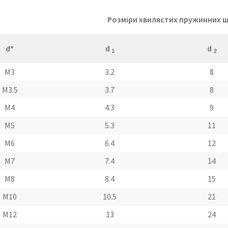
Розміри хвилястих пружинних ша
d*
d
d
1
2
M3
3.2
8
M3.5
3.7
8
M4
4.3
9
M5
5.3
11
M6
6.4
12
M7
7.4
14
M8
8.4
15
M10
10.5
21
M12
13
24