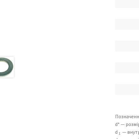
Позначенн
d* — розмі
d
— внутр
1