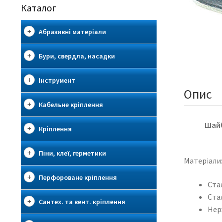
Каталог
Абразивні матеріали
Бури, свердла, насадки
Інструмент
Опис
Кабельне кріплення
Шайб
Кріплення
Піни, клеї, герметики
Матеріали
Перфороване кріплення
Ста
Ста
Сантех. та вент. кріплення
Нер