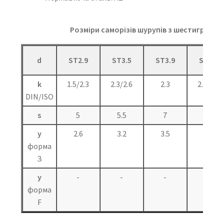
Розміри саморізів шурупів з шестигранною
d
ST2.9
ST3.5
ST3.9
ST4.2
k
1.5/2.3
2.3/2.6
2.3
2.8/3.0
DIN/ISO
s
5
5.5
7
7
y
2.6
3.2
3.5
3.7
форма
З
y
-
-
-
2.8
форма
F