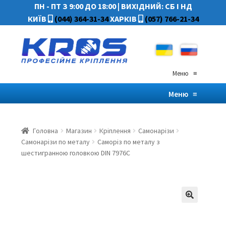
ПН - ПТ З 9:00 ДО 18:00
|
ВИХІДНИЙ: СБ І НД
КИЇВ
(044) 364-31-34
ХАРКІВ
(057) 766-21-34
Меню
≡
Меню
≡
Головна
Магазин
Кріплення
Самонарізи
Самонарізи по металу
Саморіз по металу з
шестигранною головкою DIN 7976C