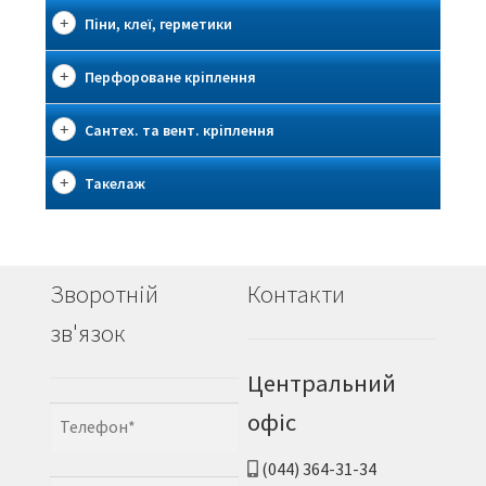
Піни, клеї, герметики
Перфороване кріплення
Сантех. та вент. кріплення
Такелаж
Зворотній
Контакти
зв'язок
Центральний
офіс
(044) 364-31-34