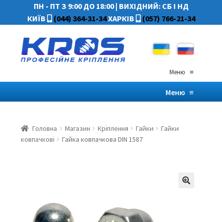
ПН - ПТ З 9:00 ДО 18:00
|
ВИХІДНИЙ: СБ І НД
КИЇВ
(044) 364-31-34
ХАРКІВ
(057) 766-21-34
Меню
≡
Меню
≡
Головна
Магазин
Кріплення
Гайки
Гайки
ковпачкові
Гайка ковпачкова DIN 1587