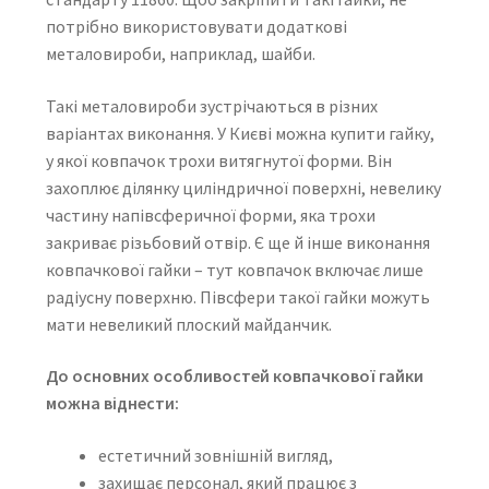
потрібно використовувати додаткові
металовироби, наприклад, шайби.
Такі металовироби зустрічаються в різних
варіантах виконання. У Києві можна купити гайку,
у якої ковпачок трохи витягнутої форми. Він
захоплює ділянку циліндричної поверхні, невелику
частину напівсферичної форми, яка трохи
закриває різьбовий отвір. Є ще й інше виконання
ковпачкової гайки – тут ковпачок включає лише
радіусну поверхню. Півсфери такої гайки можуть
мати невеликий плоский майданчик.
До основних особливостей ковпачкової гайки
можна віднести:
естетичний зовнішній вигляд,
захищає персонал, який працює з