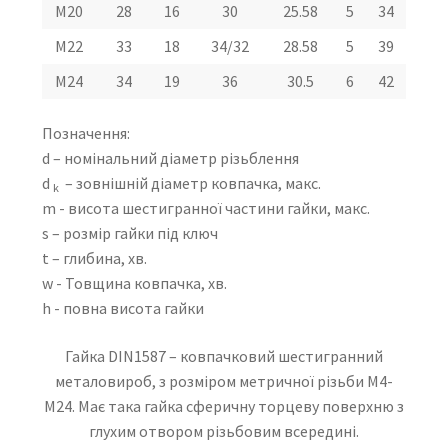
М20
28
16
30
25.58
5
34
М22
33
18
34/32
28.58
5
39
М24
34
19
36
30.5
6
42
Позначення:
d – номінальний діаметр різьблення
d
– зовнішній діаметр ковпачка, макс.
k
m - висота шестигранної частини гайки, макс.
s – розмір гайки під ключ
t – глибина, хв.
w - Товщина ковпачка, хв.
h - повна висота гайки
Гайка DIN1587 – ковпачковий шестигранний
металовироб, з розміром метричної різьби М4-
М24. Має така гайка сферичну торцеву поверхню з
глухим отвором різьбовим всередині.