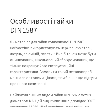
Особливості гайки
DIN1587
Як матеріал для гайки ковпачкової DIN1587
найчастіше використовують нержавіючу сталь,
латунь, алюміній, пластик. Виріб також може бути
оцинкований, нікельований або хромований, що
тільки покращує його експлуатаційні
характеристики. Замовити такий металовироб
можна за оптовими цінами, тим більше що відгуки
про нього позитивні.
Найпопулярнішим видом гайки DIN1587 є метиз
діаметром М6. Цей вид кріплення відповідає ГОСТ
стандарту 11860. Щоб закріпити такі гайки, не