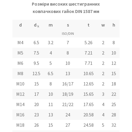
Розміри високих шестигранних
ковпачкових гайок DIN 1587 мм
d
d
m
s
t
w
h
k
ISO/DIN
M4
6.5
3.2
7
5.26
2
8
M5
7.5
4
8
7.21
2
10
M6
9.5
5
10
7.71
2
12
M8
12.5
6.5
13
10.65
2
15
M10
15
8
16/17
12.65
2
18
M12
17
10
18/19
15.65
3
22
M14
20
11
21/22
17.65
4
25
М16
23
13
24
20.58
4
28
М18
26
15
27
24.58
5
32