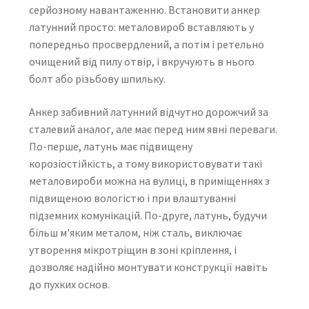
серйозному навантаженню. Встановити анкер
латунний просто: металовироб вставляють у
попередньо просвердлений, а потім і ретельно
очищений від пилу отвір, і вкручують в нього
болт або різьбову шпильку.
Анкер забивний латунний відчутно дорожчий за
сталевий аналог, але має перед ним явні переваги.
По-перше, латунь має підвищену
корозіостійкість, а тому використовувати такі
металовироби можна на вулиці, в приміщеннях з
підвищеною вологістю і при влаштуванні
підземних комунікацій. По-друге, латунь, будучи
більш м'яким металом, ніж сталь, виключає
утворення мікротріщин в зоні кріплення, і
дозволяє надійно монтувати конструкції навіть
до пухких основ.