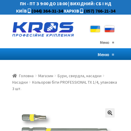
ПН - ПТ З 9:00 ДО 18:00
|
ВИХІДНИЙ: СБ І НД
КИЇВ
(044) 364-31-34
ХАРКІВ
(057) 766-21-34
Меню
≡
Меню
≡
Головна
Магазин
Бури, свердла, насадки
Насадки
Кольорові біти PROFESSIONAL TX 1/4, упаковка
3 шт.