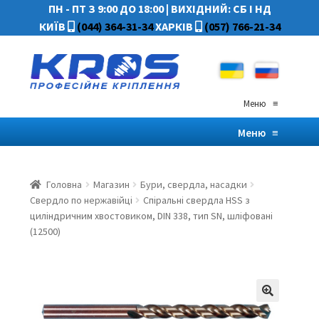
ПН - ПТ З 9:00 ДО 18:00
|
ВИХІДНИЙ: СБ І НД
КИЇВ
(044) 364-31-34
ХАРКІВ
(057) 766-21-34
Меню
≡
Меню
≡
Головна
Магазин
Бури, свердла, насадки
Свердло по нержавійці
Спіральні свердла HSS з
циліндричним хвостовиком, DIN 338, тип SN, шліфовані
(12500)