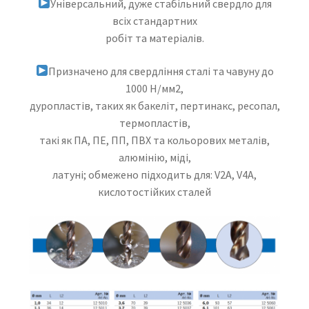
Універсальний, дуже стабільний свердло для
всіх стандартних
робіт та матеріалів.
Призначено для свердління сталі та чавуну до
1000 Н/мм2,
дуропластів, таких як бакеліт, пертинакс, ресопал,
термопластів,
такі як ПА, ПЕ, ПП, ПВХ та кольорових металів,
алюмінію, міді,
латуні; обмежено підходить для: V2A, V4A,
кислотостійких сталей