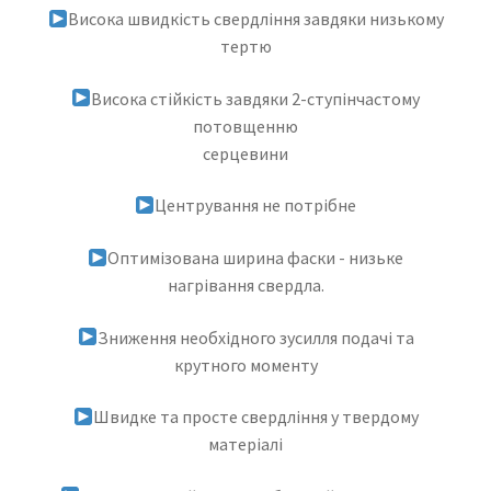
Висока швидкість свердління завдяки низькому
тертю
Висока стійкість завдяки 2-ступінчастому
потовщенню
серцевини
Центрування не потрібне
Оптимізована ширина фаски - низьке
нагрівання свердла.
Зниження необхідного зусилля подачі та
крутного моменту
Швидке та просте свердління у твердому
матеріалі