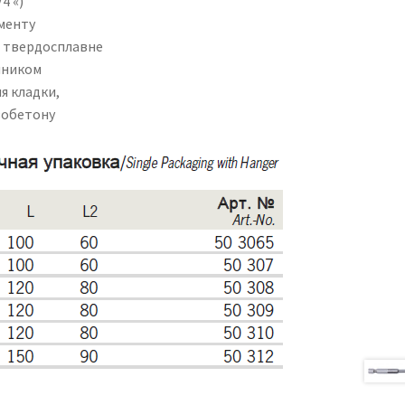
4 «)
менту
, твердосплавне
чником
я кладки,
азобетону