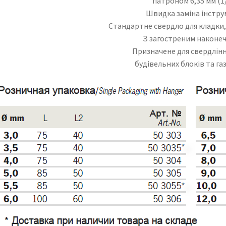
патроном 6,35 мм (1/
Швидка заміна інстру
Стандартне свердло для кладки
З загостреним наконе
Призначене для свердлінн
будівельних блоків та г