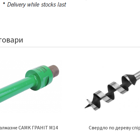
товари
алмазне CAMK ГРАНІТ M14
Свердло по дереву спі