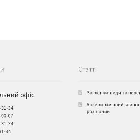
ти
Статті
Заклепки: види та пере
льний офіс
Анкери: хімічний клино
-31-34
розпірний
-00-07
-31-34
31-34