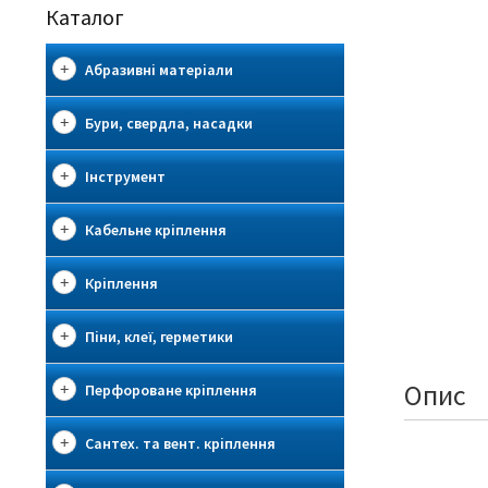
Каталог
Абразивні матеріали
Бури, свердла, насадки
Інструмент
Кабельне кріплення
Кріплення
Піни, клеї, герметики
Опис
Перфороване кріплення
Сантех. та вент. кріплення