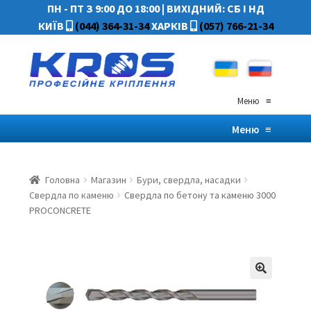
ПН - ПТ З 9:00 ДО 18:00
|
ВИХІДНИЙ: СБ І НД
КИЇВ
(044) 364-31-34
ХАРКІВ
(057) 766-21-34
Меню
≡
Меню
≡
Головна
Магазин
Бури, свердла, насадки
Свердла по каменю
Свердла по бетону та каменю 3000
PROCONCRETE