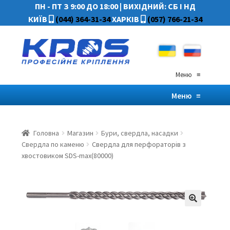
ПН - ПТ З 9:00 ДО 18:00
|
ВИХІДНИЙ: СБ І НД
КИЇВ
(044) 364-31-34
ХАРКІВ
(057) 766-21-34
Меню
≡
Меню
≡
Головна
Магазин
Бури, свердла, насадки
Свердла по каменю
Свердла для перфораторів з
хвостовиком SDS-max(80000)