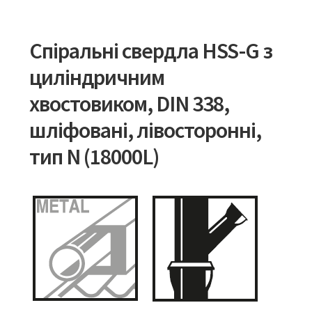
Спіральні свердла HSS-G з
циліндричним
хвостовиком, DIN 338,
шліфовані, лівосторонні,
тип N (18000L)