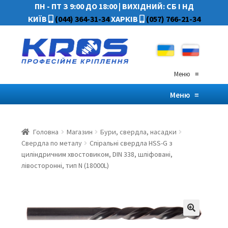
ПН - ПТ З 9:00 ДО 18:00
|
ВИХІДНИЙ: СБ І НД
КИЇВ
(044) 364-31-34
ХАРКІВ
(057) 766-21-34
Меню
≡
Меню
≡
Головна
Магазин
Бури, свердла, насадки
Свердла по металу
Спіральні свердла HSS-G з
циліндричним хвостовиком, DIN 338, шліфовані,
лівосторонні, тип N (18000L)