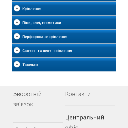
Кріплення
Піни, клеї, герметики
Перфороване кріплення
Сантех. та вент. кріплення
Такелаж
Зворотній
Контакти
зв'язок
Центральний
офіс