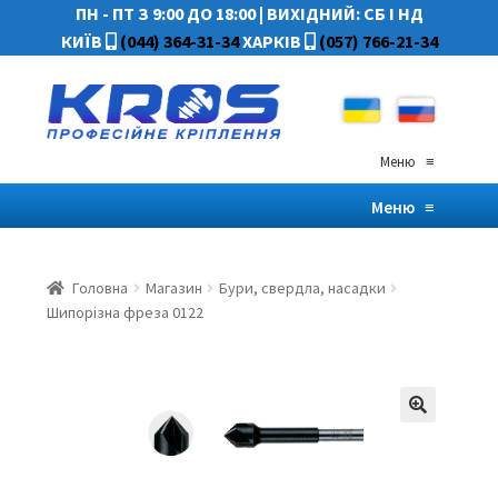
ПН - ПТ З 9:00 ДО 18:00
|
ВИХІДНИЙ: СБ І НД
КИЇВ
(044) 364-31-34
ХАРКІВ
(057) 766-21-34
Меню
≡
Меню
≡
Головна
Магазин
Бури, свердла, насадки
Шипорізна фреза 0122